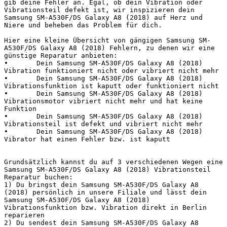
gib deine Fehler an. Egal, ob dein Vibration oder 
Vibrationsteil defekt ist, wir inspizieren dein 
Samsung SM-A530F/DS Galaxy A8 (2018) auf Herz und 
Niere und beheben das Problem für dich.

Hier eine kleine Übersicht von gängigen Samsung SM-
A530F/DS Galaxy A8 (2018) Fehlern, zu denen wir eine 
günstige Reparatur anbieten:

•	Dein Samsung SM-A530F/DS Galaxy A8 (2018) 
Vibration funktioniert nicht oder vibriert nicht mehr

•	Dein Samsung SM-A530F/DS Galaxy A8 (2018) 
Vibrationsfunktion ist kaputt oder funktioniert nicht

•	Dein Samsung SM-A530F/DS Galaxy A8 (2018) 
Vibrationsmotor vibriert nicht mehr und hat keine 
Funktion

•	Dein Samsung SM-A530F/DS Galaxy A8 (2018) 
Vibrationsteil ist defekt und vibriert nicht mehr

•	Dein Samsung SM-A530F/DS Galaxy A8 (2018) 
Vibrator hat einen Fehler bzw. ist kaputt

Grundsätzlich kannst du auf 3 verschiedenen Wegen eine 
Samsung SM-A530F/DS Galaxy A8 (2018) Vibrationsteil 
Reparatur buchen:

1) Du bringst dein Samsung SM-A530F/DS Galaxy A8 
(2018) persönlich in unsere Filiale und lässt dein 
Samsung SM-A530F/DS Galaxy A8 (2018) 
Vibrationsfunktion bzw. Vibration direkt in Berlin 
reparieren

2) Du sendest dein Samsung SM-A530F/DS Galaxy A8 