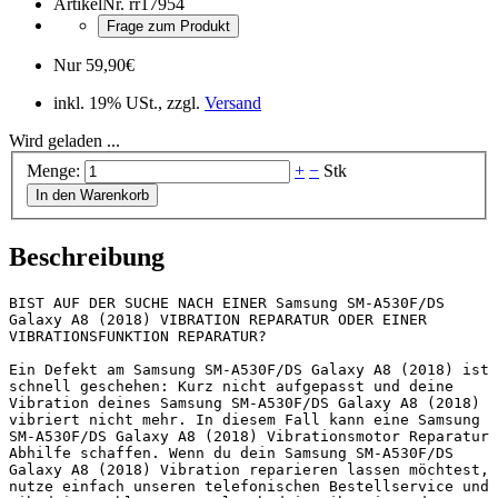
ArtikelNr.
rr17954
Frage zum Produkt
Nur
59,90
€
inkl. 19% USt., zzgl.
Versand
Wird geladen ...
Menge:
+
−
Stk
In den Warenkorb
Beschreibung
BIST AUF DER SUCHE NACH EINER Samsung SM-A530F/DS 
Galaxy A8 (2018) VIBRATION REPARATUR ODER EINER 
VIBRATIONSFUNKTION REPARATUR?

Ein Defekt am Samsung SM-A530F/DS Galaxy A8 (2018) ist 
schnell geschehen: Kurz nicht aufgepasst und deine 
Vibration deines Samsung SM-A530F/DS Galaxy A8 (2018) 
vibriert nicht mehr. In diesem Fall kann eine Samsung 
SM-A530F/DS Galaxy A8 (2018) Vibrationsmotor Reparatur 
Abhilfe schaffen. Wenn du dein Samsung SM-A530F/DS 
Galaxy A8 (2018) Vibration reparieren lassen möchtest, 
nutze einfach unseren telefonischen Bestellservice und 