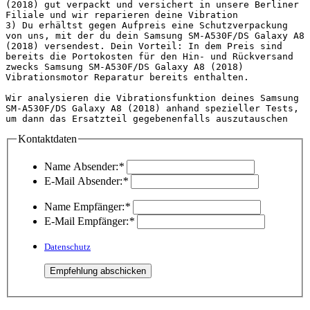
(2018) gut verpackt und versichert in unsere Berliner 
Filiale und wir reparieren deine Vibration

3) Du erhältst gegen Aufpreis eine Schutzverpackung 
von uns, mit der du dein Samsung SM-A530F/DS Galaxy A8 
(2018) versendest. Dein Vorteil: In dem Preis sind 
bereits die Portokosten für den Hin- und Rückversand 
zwecks Samsung SM-A530F/DS Galaxy A8 (2018) 
Vibrationsmotor Reparatur bereits enthalten.

Wir analysieren die Vibrationsfunktion deines Samsung 
SM-A530F/DS Galaxy A8 (2018) anhand spezieller Tests, 
um dann 
Kontaktdaten
Name Absender:
*
E-Mail Absender:
*
Name Empfänger:
*
E-Mail Empfänger:
*
Datenschutz