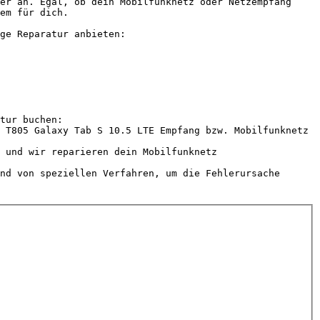
er an. Egal, ob dein Mobilfunknetz oder Netzempfang 
em für dich.

ge Reparatur anbieten:

tur buchen:

 T805 Galaxy Tab S 10.5 LTE Empfang bzw. Mobilfunknetz 
 und wir reparieren dein Mobilfunknetz

nd von speziellen Verfahren, um die Fehlerursache 