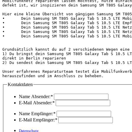
Mobilfunknetz reparieren lassen möchtest, nutze einfach
defekt ist, wir inspizieren dein Samsung SM T805 Galaxy
Hier eine kleine Übersicht von gängigen Samsung SM T805
•	Dein Samsung SM T805 Galaxy Tab S 10.5 LTE Mobilfunknetz funktioniert nicht oder ist kaputt

•	Dein Samsung SM T805 Galaxy Tab S 10.5 LTE Empfang hat keinen Empfang oder funktioniert nicht

•	Dein Samsung SM T805 Galaxy Tab S 10.5 LTE Netz ist kaputt und hat keine Funktion

•	Dein Samsung SM T805 Galaxy Tab S 10.5 LTE Netzempfang ist defekt und ist kaputt

•	Dein Samsung SM T805 Galaxy Tab S 10.5 LTE Mobilfunkempfang hat einen Fehler bzw. hat keinen Empfang

Grundsätzlich kannst du auf 2 verschiedenen Wegen eine 
1) Du bringst dein Samsung SM T805 Galaxy Tab S 10.5 LT
direkt in Berlin reparieren

2) Du sendest dein Samsung SM T805 Galaxy Tab S 10.5 LT
Unser erfahrenes Reparaturteam testet die Mobilfunkverb
herauszufinden und im Anschluss zu beheben.            
Kontaktdaten
Name Absender:
*
E-Mail Absender:
*
Name Empfänger:
*
E-Mail Empfänger:
*
Datenschutz