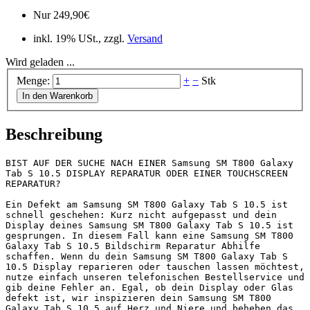
Nur
249,90
€
inkl. 19% USt., zzgl.
Versand
Wird geladen ...
Menge:
+
−
Stk
In den Warenkorb
Beschreibung
BIST AUF DER SUCHE NACH EINER Samsung SM T800 Galaxy 
Tab S 10.5 DISPLAY REPARATUR ODER EINER TOUCHSCREEN 
REPARATUR?

Ein Defekt am Samsung SM T800 Galaxy Tab S 10.5 ist 
schnell geschehen: Kurz nicht aufgepasst und dein 
Display deines Samsung SM T800 Galaxy Tab S 10.5 ist 
gesprungen. In diesem Fall kann eine Samsung SM T800 
Galaxy Tab S 10.5 Bildschirm Reparatur Abhilfe 
schaffen. Wenn du dein Samsung SM T800 Galaxy Tab S 
10.5 Display reparieren oder tauschen lassen möchtest, 
nutze einfach unseren telefonischen Bestellservice und 
gib deine Fehler an. Egal, ob dein Display oder Glas 
defekt ist, wir inspizieren dein Samsung SM T800 
Galaxy Tab S 10.5 auf Herz und Niere und beheben das 