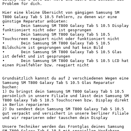
Problem für dich.

Hier eine kleine Übersicht von gängigen Samsung SM 
T800 Galaxy Tab S 10.5 Fehlern, zu denen wir eine 
günstige Reparatur anbieten:

•	Dein Samsung SM T800 Galaxy Tab S 10.5 Display 
funktioniert nicht oder ist gesprungen

•	Dein Samsung SM T800 Galaxy Tab S 10.5 
Touchscreen reagiert nicht oder funktioniert nicht

•	Dein Samsung SM T800 Galaxy Tab S 10.5 
Bildschirm ist gesprungen und hat kein Bild

•	Dein Samsung SM T800 Galaxy Tab S 10.5 Glas 
ist defekt und ist gesprungen

•	Dein Samsung SM T800 Galaxy Tab S 10.5 LCD hat 
einen Pixelfehler bzw. reagiert nicht

Grundsätzlich kannst du auf 2 verschiedenen Wegen eine 
Samsung SM T800 Galaxy Tab S 10.5 Glas Reparatur 
buchen:

1) Du bringst dein Samsung SM T800 Galaxy Tab S 10.5 
persönlich in unsere Filiale und lässt dein Samsung SM 
T800 Galaxy Tab S 10.5 Touchscreen bzw. Display direkt 
in Berlin reparieren

2) Du sendest dein Samsung SM T800 Galaxy Tab S 10.5 
gut verpackt und versichert in unsere berliner Filiale 
und wir reparieren oder tauschen dein Display

Unsere Techniker werden das Frontglas deines Samsung 
SM T800 Galaxy Tab S 10.5 mit speziellen Verfahren 