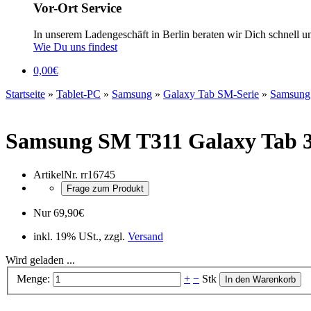
Vor-Ort Service
In unserem Ladengeschäft in Berlin beraten wir Dich schnell u
Wie Du uns findest
0,00
€
Startseite
»
Tablet-PC
»
Samsung
»
Galaxy Tab SM-Serie
»
Samsung
Samsung SM T311 Galaxy Tab 3 
ArtikelNr.
rr16745
Frage zum Produkt
Nur
69,90
€
inkl. 19% USt., zzgl.
Versand
Wird geladen ...
Menge:
+
−
Stk
In den Warenkorb