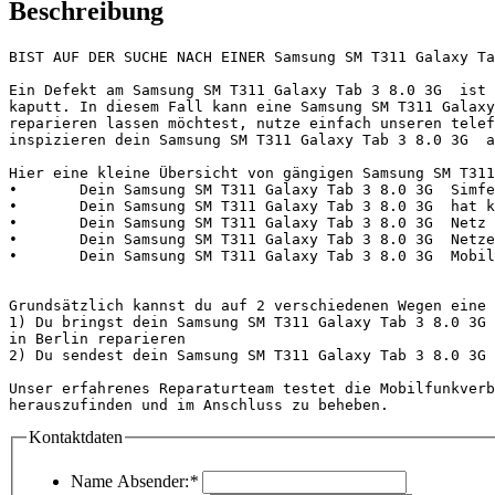
Beschreibung
BIST AUF DER SUCHE NACH EINER Samsung SM T311 Galaxy Ta
Ein Defekt am Samsung SM T311 Galaxy Tab 3 8.0 3G  ist 
kaputt. In diesem Fall kann eine Samsung SM T311 Galaxy
reparieren lassen möchtest, nutze einfach unseren telef
inspizieren dein Samsung SM T311 Galaxy Tab 3 8.0 3G  a
Hier eine kleine Übersicht von gängigen Samsung SM T311
•	Dein Samsung SM T311 Galaxy Tab 3 8.0 3G  Simfehler funktioniert nicht oder ist kaputt

•	Dein Samsung SM T311 Galaxy Tab 3 8.0 3G  hat keinen Empfang oder funktioniert nicht

•	Dein Samsung SM T311 Galaxy Tab 3 8.0 3G  Netz ist kaputt und hat keine Funktion

•	Dein Samsung SM T311 Galaxy Tab 3 8.0 3G  Netzempfang ist defekt und ist kaputt

•	Dein Samsung SM T311 Galaxy Tab 3 8.0 3G  Mobilfunkempfang hat einen Fehler bzw. hat keinen Empfang

Grundsätzlich kannst du auf 2 verschiedenen Wegen eine 
1) Du bringst dein Samsung SM T311 Galaxy Tab 3 8.0 3G 
in Berlin reparieren

2) Du sendest dein Samsung SM T311 Galaxy Tab 3 8.0 3G 
Unser erfahrenes Reparaturteam testet die Mobilfunkverb
herauszufinden und im Anschluss zu beheben.            
Kontaktdaten
Name Absender:
*