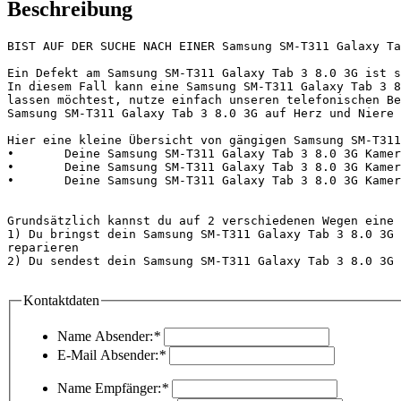
Beschreibung
BIST AUF DER SUCHE NACH EINER Samsung SM-T311 Galaxy Ta
Ein Defekt am Samsung SM-T311 Galaxy Tab 3 8.0 3G ist s
In diesem Fall kann eine Samsung SM-T311 Galaxy Tab 3 8
lassen möchtest, nutze einfach unseren telefonischen Be
Samsung SM-T311 Galaxy Tab 3 8.0 3G auf Herz und Niere 
Hier eine kleine Übersicht von gängigen Samsung SM-T311
•	Deine Samsung SM-T311 Galaxy Tab 3 8.0 3G Kamera funktioniert nicht oder ist kaputt

•	Deine Samsung SM-T311 Galaxy Tab 3 8.0 3G Kamera ist unscharf.

•	Deine Samsung SM-T311 Galaxy Tab 3 8.0 3G Kamera wird nicht erkannt.

Grundsätzlich kannst du auf 2 verschiedenen Wegen eine 
1) Du bringst dein Samsung SM-T311 Galaxy Tab 3 8.0 3G 
reparieren

2) Du sendest dein Samsung SM-T311 Galaxy Tab 3 8.0 3G 
Kontaktdaten
Name Absender:
*
E-Mail Absender:
*
Name Empfänger:
*