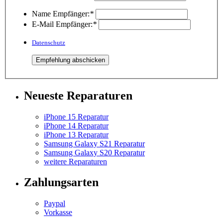
Name Empfänger:
*
E-Mail Empfänger:
*
Datenschutz
Neueste Reparaturen
iPhone 15 Reparatur
iPhone 14 Reparatur
iPhone 13 Reparatur
Samsung Galaxy S21 Reparatur
Samsung Galaxy S20 Reparatur
weitere Reparaturen
Zahlungsarten
Paypal
Vorkasse