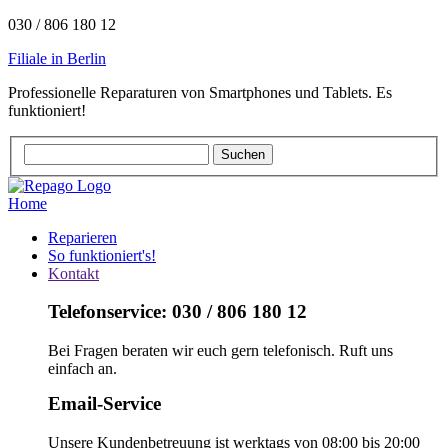
030 / 806 180 12
Filiale in Berlin
Professionelle Reparaturen von Smartphones und Tablets. Es
funktioniert!
Home
Reparieren
So funktioniert's!
Kontakt
Telefonservice: 030 / 806 180 12
Bei Fragen beraten wir euch gern telefonisch. Ruft uns
einfach an.
Email-Service
Unsere Kundenbetreuung ist werktags von 08:00 bis 20:00