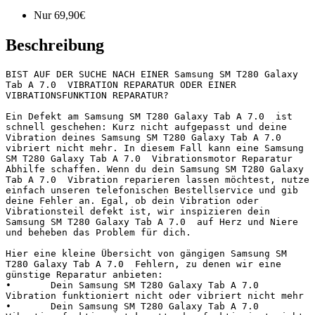
Nur
69,90
€
Beschreibung
BIST AUF DER SUCHE NACH EINER Samsung SM T280 Galaxy 
Tab A 7.0  VIBRATION REPARATUR ODER EINER 
VIBRATIONSFUNKTION REPARATUR?

Ein Defekt am Samsung SM T280 Galaxy Tab A 7.0  ist 
schnell geschehen: Kurz nicht aufgepasst und deine 
Vibration deines Samsung SM T280 Galaxy Tab A 7.0  
vibriert nicht mehr. In diesem Fall kann eine Samsung 
SM T280 Galaxy Tab A 7.0  Vibrationsmotor Reparatur 
Abhilfe schaffen. Wenn du dein Samsung SM T280 Galaxy 
Tab A 7.0  Vibration reparieren lassen möchtest, nutze 
einfach unseren telefonischen Bestellservice und gib 
deine Fehler an. Egal, ob dein Vibration oder 
Vibrationsteil defekt ist, wir inspizieren dein 
Samsung SM T280 Galaxy Tab A 7.0  auf Herz und Niere 
und beheben das Problem für dich.

Hier eine kleine Übersicht von gängigen Samsung SM 
T280 Galaxy Tab A 7.0  Fehlern, zu denen wir eine 
günstige Reparatur anbieten:

•	Dein Samsung SM T280 Galaxy Tab A 7.0  
Vibration funktioniert nicht oder vibriert nicht mehr

•	Dein Samsung SM T280 Galaxy Tab A 7.0  