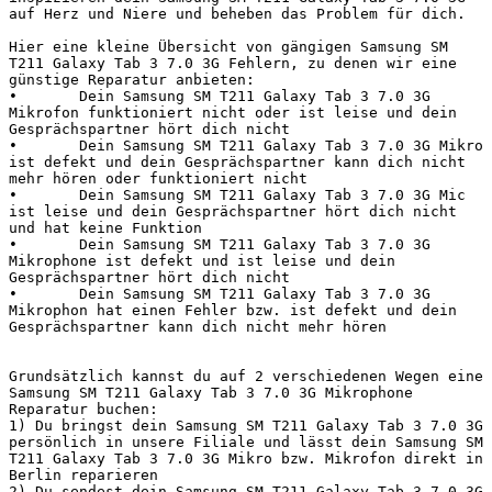
auf Herz und Niere und beheben das Problem für dich.

Hier eine kleine Übersicht von gängigen Samsung SM 
T211 Galaxy Tab 3 7.0 3G Fehlern, zu denen wir eine 
günstige Reparatur anbieten:

•	Dein Samsung SM T211 Galaxy Tab 3 7.0 3G 
Mikrofon funktioniert nicht oder ist leise und dein 
Gesprächspartner hört dich nicht

•	Dein Samsung SM T211 Galaxy Tab 3 7.0 3G Mikro 
ist defekt und dein Gesprächspartner kann dich nicht 
mehr hören oder funktioniert nicht

•	Dein Samsung SM T211 Galaxy Tab 3 7.0 3G Mic 
ist leise und dein Gesprächspartner hört dich nicht 
und hat keine Funktion

•	Dein Samsung SM T211 Galaxy Tab 3 7.0 3G 
Mikrophone ist defekt und ist leise und dein 
Gesprächspartner hört dich nicht

•	Dein Samsung SM T211 Galaxy Tab 3 7.0 3G 
Mikrophon hat einen Fehler bzw. ist defekt und dein 
Gesprächspartner kann dich nicht mehr hören

Grundsätzlich kannst du auf 2 verschiedenen Wegen eine 
Samsung SM T211 Galaxy Tab 3 7.0 3G Mikrophone 
Reparatur buchen:

1) Du bringst dein Samsung SM T211 Galaxy Tab 3 7.0 3G 
persönlich in unsere Filiale und lässt dein Samsung SM 
T211 Galaxy Tab 3 7.0 3G Mikro bzw. Mikrofon direkt in 
Berlin reparieren

2) Du sendest dein Samsung SM T211 Galaxy Tab 3 7.0 3G 