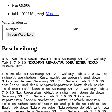
Nur
69,90
€
inkl. 19% USt., zzgl.
Versand
Wird geladen ...
Menge:
+
−
Stk
In den Warenkorb
Beschreibung
BIST AUF DER SUCHE NACH EINER Samsung SM T211 Galaxy 
Tab 3 7.0 3G MIKROFON REPARATUR ODER EINER MIKRO 
REPARATUR?

Ein Defekt am Samsung SM T211 Galaxy Tab 3 7.0 3G ist 
schnell geschehen: Kurz nicht aufgepasst und dein 
Mikrofon deines Samsung SM T211 Galaxy Tab 3 7.0 3G 
ist leise und dein Gesprächspartner hört dich nicht. 
In diesem Fall kann eine Samsung SM T211 Galaxy Tab 3 
7.0 3G Mic Reparatur Abhilfe schaffen. Wenn du dein 
Samsung SM T211 Galaxy Tab 3 7.0 3G Mikrofon 
reparieren lassen möchtest, nutze einfach unseren 
telefonischen Bestellservice und gib deine Fehler an. 
Egal, ob dein Mikrofon oder Mikrophone defekt ist, wir 
inspizieren dein Samsung SM T211 Galaxy Tab 3 7.0 3G 