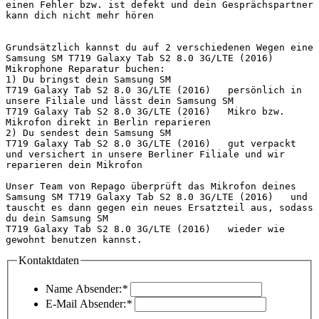
einen Fehler bzw. ist defekt und dein Gesprächspartner 
kann dich nicht mehr hören

Grundsätzlich kannst du auf 2 verschiedenen Wegen eine 
Samsung SM T719 Galaxy Tab S2 8.0 3G/LTE (2016)   
Mikrophone Reparatur buchen:

1) Du bringst dein Samsung SM 
T719 Galaxy Tab S2 8.0 3G/LTE (2016)   persönlich in 
unsere Filiale und lässt dein Samsung SM 
T719 Galaxy Tab S2 8.0 3G/LTE (2016)   Mikro bzw. 
Mikrofon direkt in Berlin reparieren

2) Du sendest dein Samsung SM 
T719 Galaxy Tab S2 8.0 3G/LTE (2016)   gut verpackt 
und versichert in unsere Berliner Filiale und wir 
reparieren dein Mikrofon

Unser Team von Repago überprüft das Mikrofon deines 
Samsung SM T719 Galaxy Tab S2 8.0 3G/LTE (2016)   und 
tauscht es dann gegen ein neues Ersatzteil aus, sodass 
du dein Samsung SM 
T719 Galaxy Tab S2 8.0 3G/LTE (2016)   wieder wie 
gewohnt benutzen kannst.                       
Kontaktdaten
Name Absender:
*
E-Mail Absender:
*