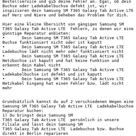
Bestellservice und gib deine Fehler an. Egal, ob dein 
Buchse oder Ladekabelbuchse defekt ist, wir 
inspizieren dein Samsung SM T365 Galaxy Tab Active LTE  
auf Herz und Niere und beheben das Problem für dich.

Hier eine kleine Übersicht von gängigen Samsung SM 
T365 Galaxy Tab Active LTE  Fehlern, zu denen wir eine 
günstige Reparatur anbieten:

•	Dein Samsung SM T365 Galaxy Tab Active LTE  
Buchse funktioniert nicht oder ist kaputt

•	Dein Samsung SM T365 Galaxy Tab Active LTE  
Ladebuchse lädt nicht mehr oder funktioniert nicht

•	Dein Samsung SM T365 Galaxy Tab Active LTE  
Netzbuchse ist kaputt und hat keine Funktion und 
erkennt dein Kabel nicht

•	Dein Samsung SM T365 Galaxy Tab Active LTE  
Ladekabelbuchse ist defekt und ist kaputt

•	Dein Samsung SM T365 Galaxy Tab Active LTE  
Netzkabel Eingang hat einen Fehler bzw. lädt nicht 
mehr

Grundsätzlich kannst du auf 2 verschiedenen Wegen eine 
Samsung SM T365 Galaxy Tab Active LTE  Ladekabelbuchse 
Reparatur buchen:

1) Du bringst dein Samsung SM 
T365 Galaxy Tab Active LTE  persönlich in unsere 
Filiale und lässt dein Samsung SM 
T365 Galaxy Tab Active LTE  Ladebuchse bzw. Buchse 
direkt in Berlin reparieren
