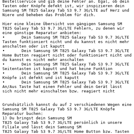
Bestellservice und gib deine Fehler an. Egal, ob dein 
Tasten oder Knöpfe defekt ist, wir inspizieren dein 
Samsung SM T825 Galaxy Tab S3 9.7 3G/LTE auf Herz und 
Niere und beheben das Problem für dich.

Hier eine kleine Übersicht von gängigen Samsung SM 
T825 Galaxy Tab S3 9.7 3G/LTE Fehlern, zu denen wir 
eine günstige Reparatur anbieten:

•	Dein Samsung SM T825 Galaxy Tab S3 9.7 3G/LTE 
Tasten funktioniert nicht und du kannst es nicht mehr 
anschalten oder ist kaputt

•	Dein Samsung SM T825 Galaxy Tab S3 9.7 3G/LTE 
Home Button reagiert nicht oder funktioniert nicht und 
du kannst es nicht mehr anschalten

•	Dein Samsung SM T825 Galaxy Tab S3 9.7 3G/LTE 
Seitentasten ist kaputt und hat keine Funktion

•	Dein Samsung SM T825 Galaxy Tab S3 9.7 3G/LTE 
Knöpfe ist defekt und ist kaputt

•	Dein Samsung SM T825 Galaxy Tab S3 9.7 3G/LTE 
An/Aus Taste hat einen Fehler und dein Gerät lässt 
sich nicht mehr einschalten bzw. reagiert nicht

Grundsätzlich kannst du auf 2 verschiedenen Wegen eine 
Samsung SM T825 Galaxy Tab S3 9.7 3G/LTE Knöpfe 
Reparatur buchen:

1) Du bringst dein Samsung SM 
T825 Galaxy Tab S3 9.7 3G/LTE persönlich in unsere 
Filiale und lässt dein Samsung SM 
T825 Galaxy Tab S3 9.7 3G/LTE Home Button bzw. Tasten 