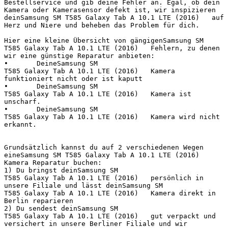
Bestellservice und gib deine Fehler an. Egal, ob dein 
Kamera oder Kamerasensor defekt ist, wir inspizieren 
deinSamsung SM T585 Galaxy Tab A 10.1 LTE (2016)   auf 
Herz und Niere und beheben das Problem für dich.

Hier eine kleine Übersicht von gängigenSamsung SM 
T585 Galaxy Tab A 10.1 LTE (2016)   Fehlern, zu denen 
wir eine günstige Reparatur anbieten:

•	DeineSamsung SM 
T585 Galaxy Tab A 10.1 LTE (2016)   Kamera 
funktioniert nicht oder ist kaputt

•	DeineSamsung SM 
T585 Galaxy Tab A 10.1 LTE (2016)   Kamera ist 
unscharf.

•	DeineSamsung SM 
T585 Galaxy Tab A 10.1 LTE (2016)   Kamera wird nicht 
erkannt.

Grundsätzlich kannst du auf 2 verschiedenen Wegen 
eineSamsung SM T585 Galaxy Tab A 10.1 LTE (2016)   
Kamera Reparatur buchen:

1) Du bringst deinSamsung SM 
T585 Galaxy Tab A 10.1 LTE (2016)   persönlich in 
unsere Filiale und lässt deinSamsung SM 
T585 Galaxy Tab A 10.1 LTE (2016)   Kamera direkt in 
Berlin reparieren

2) Du sendest deinSamsung SM 
T585 Galaxy Tab A 10.1 LTE (2016)   gut verpackt und 
versichert in unsere Berliner Filiale und wir 