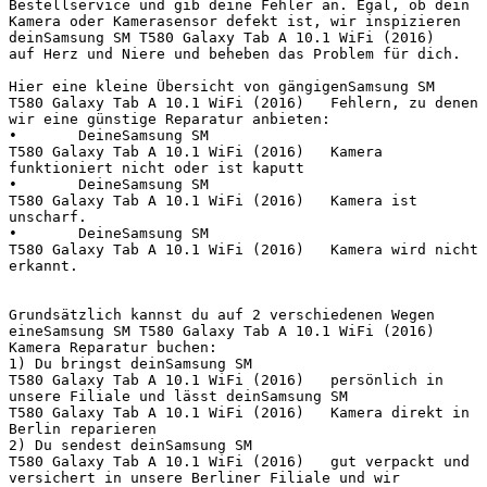
Bestellservice und gib deine Fehler an. Egal, ob dein 
Kamera oder Kamerasensor defekt ist, wir inspizieren 
deinSamsung SM T580 Galaxy Tab A 10.1 WiFi (2016)   
auf Herz und Niere und beheben das Problem für dich.

Hier eine kleine Übersicht von gängigenSamsung SM 
T580 Galaxy Tab A 10.1 WiFi (2016)   Fehlern, zu denen 
wir eine günstige Reparatur anbieten:

•	DeineSamsung SM 
T580 Galaxy Tab A 10.1 WiFi (2016)   Kamera 
funktioniert nicht oder ist kaputt

•	DeineSamsung SM 
T580 Galaxy Tab A 10.1 WiFi (2016)   Kamera ist 
unscharf.

•	DeineSamsung SM 
T580 Galaxy Tab A 10.1 WiFi (2016)   Kamera wird nicht 
erkannt.

Grundsätzlich kannst du auf 2 verschiedenen Wegen 
eineSamsung SM T580 Galaxy Tab A 10.1 WiFi (2016)   
Kamera Reparatur buchen:

1) Du bringst deinSamsung SM 
T580 Galaxy Tab A 10.1 WiFi (2016)   persönlich in 
unsere Filiale und lässt deinSamsung SM 
T580 Galaxy Tab A 10.1 WiFi (2016)   Kamera direkt in 
Berlin reparieren

2) Du sendest deinSamsung SM 
T580 Galaxy Tab A 10.1 WiFi (2016)   gut verpackt und 
versichert in unsere Berliner Filiale und wir 