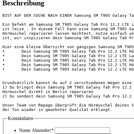
Beschreibung
BIST AUF DER SUCHE NACH EINER Samsung SM T905 Galaxy Ta
Ein Defekt am Samsung SM T905 Galaxy Tab Pro 12.2 LTE i
ist leise . In diesem Fall kann eine Samsung SM T905 Ga
Hörmuschel reparieren lassen möchtest, nutze einfach un
ist, wir inspizieren dein Samsung SM T905 Galaxy Tab Pr
Hier eine kleine Übersicht von gängigen Samsung SM T905
•	Dein Samsung SM T905 Galaxy Tab Pro 12.2 LTE Hörmuschel funktioniert nicht oder ist leise

•	Dein Samsung SM T905 Galaxy Tab Pro 12.2 LTE Lautsprecher führt dazu, dass dein Gesprächspartner dich nicht mehr hört oder funktioniert nicht

•	Dein Samsung SM T905 Galaxy Tab Pro 12.2 LTE Hörer ist leise und hat keine Funktion

•	Dein Samsung SM T905 Galaxy Tab Pro 12.2 LTE Hörerboxen ist defekt und ist leise

•	Dein Samsung SM T905 Galaxy Tab Pro 12.2 LTE Hörfunktion hat einen Fehler bzw. führt dazu, dass dein Gesprächspartner dich nicht mehr hört

Grundsätzlich kannst du auf 2 verschiedenen Wegen eine 
1) Du bringst dein Samsung SM T905 Galaxy Tab Pro 12.2 
Hörmuschel direkt in Berlin reparieren

2) Du sendest dein Samsung SM T905 Galaxy Tab Pro 12.2 
Unser Team von Repago überprüft die Hörmuschel deines S
der Ton wieder in gewohnter Qualität erklangt.         
Kontaktdaten
Name Absender:
*