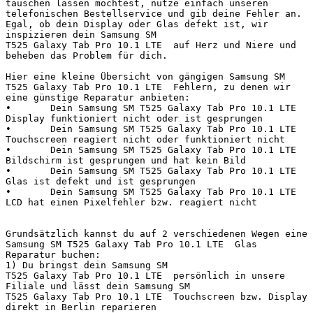
tauschen lassen möchtest, nutze einfach unseren 
telefonischen Bestellservice und gib deine Fehler an. 
Egal, ob dein Display oder Glas defekt ist, wir 
inspizieren dein Samsung SM 
T525 Galaxy Tab Pro 10.1 LTE  auf Herz und Niere und 
beheben das Problem für dich.

Hier eine kleine Übersicht von gängigen Samsung SM 
T525 Galaxy Tab Pro 10.1 LTE  Fehlern, zu denen wir 
eine günstige Reparatur anbieten:

•	Dein Samsung SM T525 Galaxy Tab Pro 10.1 LTE  
Display funktioniert nicht oder ist gesprungen

•	Dein Samsung SM T525 Galaxy Tab Pro 10.1 LTE  
Touchscreen reagiert nicht oder funktioniert nicht

•	Dein Samsung SM T525 Galaxy Tab Pro 10.1 LTE  
Bildschirm ist gesprungen und hat kein Bild

•	Dein Samsung SM T525 Galaxy Tab Pro 10.1 LTE  
Glas ist defekt und ist gesprungen

•	Dein Samsung SM T525 Galaxy Tab Pro 10.1 LTE  
LCD hat einen Pixelfehler bzw. reagiert nicht

Grundsätzlich kannst du auf 2 verschiedenen Wegen eine 
Samsung SM T525 Galaxy Tab Pro 10.1 LTE  Glas 
Reparatur buchen:

1) Du bringst dein Samsung SM 
T525 Galaxy Tab Pro 10.1 LTE  persönlich in unsere 
Filiale und lässt dein Samsung SM 
T525 Galaxy Tab Pro 10.1 LTE  Touchscreen bzw. Display 
direkt in Berlin reparieren
