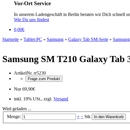
Vor-Ort Service
In unserem Ladengeschäft in Berlin beraten wir Dich schnell u
Wie Du uns findest
0,00
€
Startseite
»
Tablet-PC
»
Samsung
»
Galaxy Tab SM-Serie
»
Samsung 
Samsung SM T210 Galaxy Tab 3
ArtikelNr.
rr5230
Frage zum Produkt
Nur
69,90
€
inkl. 19% USt., zzgl.
Versand
Wird geladen ...
Menge:
+
−
Stk
In den Warenkorb