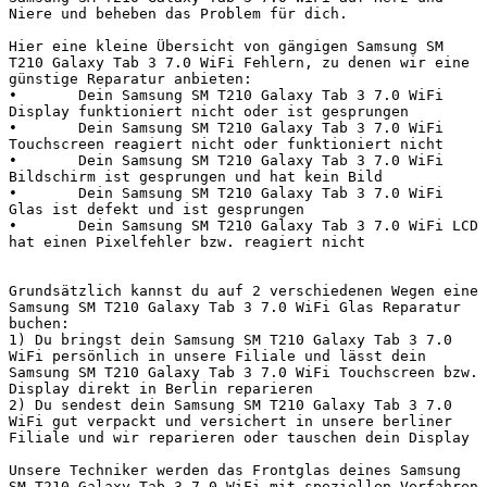
Niere und beheben das Problem für dich.

Hier eine kleine Übersicht von gängigen Samsung SM 
T210 Galaxy Tab 3 7.0 WiFi Fehlern, zu denen wir eine 
günstige Reparatur anbieten:

•	Dein Samsung SM T210 Galaxy Tab 3 7.0 WiFi 
Display funktioniert nicht oder ist gesprungen

•	Dein Samsung SM T210 Galaxy Tab 3 7.0 WiFi 
Touchscreen reagiert nicht oder funktioniert nicht

•	Dein Samsung SM T210 Galaxy Tab 3 7.0 WiFi 
Bildschirm ist gesprungen und hat kein Bild

•	Dein Samsung SM T210 Galaxy Tab 3 7.0 WiFi 
Glas ist defekt und ist gesprungen

•	Dein Samsung SM T210 Galaxy Tab 3 7.0 WiFi LCD 
hat einen Pixelfehler bzw. reagiert nicht

Grundsätzlich kannst du auf 2 verschiedenen Wegen eine 
Samsung SM T210 Galaxy Tab 3 7.0 WiFi Glas Reparatur 
buchen:

1) Du bringst dein Samsung SM T210 Galaxy Tab 3 7.0 
WiFi persönlich in unsere Filiale und lässt dein 
Samsung SM T210 Galaxy Tab 3 7.0 WiFi Touchscreen bzw. 
Display direkt in Berlin reparieren

2) Du sendest dein Samsung SM T210 Galaxy Tab 3 7.0 
WiFi gut verpackt und versichert in unsere berliner 
Filiale und wir reparieren oder tauschen dein Display

Unsere Techniker werden das Frontglas deines Samsung 
SM T210 Galaxy Tab 3 7.0 WiFi mit speziellen Verfahren 