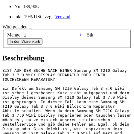
Nur
139,90
€
inkl. 19% USt., zzgl.
Versand
Wird geladen ...
Menge:
+
−
Stk
In den Warenkorb
Beschreibung
BIST AUF DER SUCHE NACH EINER Samsung SM T210 Galaxy 
Tab 3 7.0 WiFi DISPLAY REPARATUR ODER EINER 
TOUCHSCREEN REPARATUR?

Ein Defekt am Samsung SM T210 Galaxy Tab 3 7.0 WiFi 
ist schnell geschehen: Kurz nicht aufgepasst und dein 
Display deines Samsung SM T210 Galaxy Tab 3 7.0 WiFi 
ist gesprungen. In diesem Fall kann eine Samsung SM 
T210 Galaxy Tab 3 7.0 WiFi Bildschirm Reparatur 
Abhilfe schaffen. Wenn du dein Samsung SM T210 Galaxy 
Tab 3 7.0 WiFi Display reparieren oder tauschen lassen 
möchtest, nutze einfach unseren telefonischen 
Bestellservice und gib deine Fehler an. Egal, ob dein 
Display oder Glas defekt ist, wir inspizieren dein 
Samsung SM T210 Galaxy Tab 3 7.0 WiFi auf Herz und 