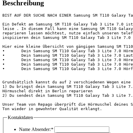
Beschreibung
BIST AUF DER SUCHE NACH EINER Samsung SM T110 Galaxy Ta
Ein Defekt am Samsung SM T110 Galaxy Tab 3 Lite 7.0 ist
leise . In diesem Fall kann eine Samsung SM T110 Galaxy
reparieren lassen möchtest, nutze einfach unseren telef
inspizieren dein Samsung SM T110 Galaxy Tab 3 Lite 7.0 
Hier eine kleine Übersicht von gängigen Samsung SM T110
•	Dein Samsung SM T110 Galaxy Tab 3 Lite 7.0 Hörmuschel funktioniert nicht oder ist leise

•	Dein Samsung SM T110 Galaxy Tab 3 Lite 7.0 Lautsprecher führt dazu, dass dein Gesprächspartner dich nicht mehr hört oder funktioniert nicht

•	Dein Samsung SM T110 Galaxy Tab 3 Lite 7.0 Hörer ist leise und hat keine Funktion

•	Dein Samsung SM T110 Galaxy Tab 3 Lite 7.0 Hörerboxen ist defekt und ist leise

•	Dein Samsung SM T110 Galaxy Tab 3 Lite 7.0 Hörfunktion hat einen Fehler bzw. führt dazu, dass dein Gesprächspartner dich nicht mehr hört

Grundsätzlich kannst du auf 2 verschiedenen Wegen eine 
1) Du bringst dein Samsung SM T110 Galaxy Tab 3 Lite 7.
Hörmuschel direkt in Berlin reparieren

2) Du sendest dein Samsung SM T110 Galaxy Tab 3 Lite 7.
Unser Team von Repago überprüft die Hörmuschel deines S
Ton wieder in gewohnter Qualität erklangt.             
Kontaktdaten
Name Absender:
*