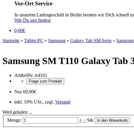
Vor-Ort Service
In unserem Ladengeschäft in Berlin beraten wir Dich schnell u
Wie Du uns findest
0,00
€
Startseite
»
Tablet-PC
»
Samsung
»
Galaxy Tab SM-Serie
»
Samsung 
Samsung SM T110 Galaxy Tab 3
ArtikelNr.
rr4161
Frage zum Produkt
Nur
69,90
€
inkl. 19% USt., zzgl.
Versand
Wird geladen ...
Menge:
+
−
Stk
In den Warenkorb