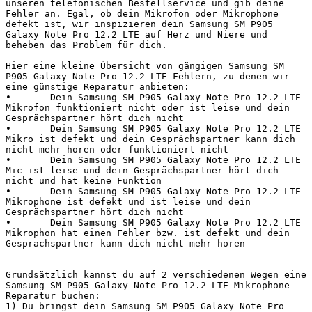
unseren telefonischen Bestellservice und gib deine 
Fehler an. Egal, ob dein Mikrofon oder Mikrophone 
defekt ist, wir inspizieren dein Samsung SM P905 
Galaxy Note Pro 12.2 LTE auf Herz und Niere und 
beheben das Problem für dich.

Hier eine kleine Übersicht von gängigen Samsung SM 
P905 Galaxy Note Pro 12.2 LTE Fehlern, zu denen wir 
eine günstige Reparatur anbieten:

•	Dein Samsung SM P905 Galaxy Note Pro 12.2 LTE 
Mikrofon funktioniert nicht oder ist leise und dein 
Gesprächspartner hört dich nicht

•	Dein Samsung SM P905 Galaxy Note Pro 12.2 LTE 
Mikro ist defekt und dein Gesprächspartner kann dich 
nicht mehr hören oder funktioniert nicht

•	Dein Samsung SM P905 Galaxy Note Pro 12.2 LTE 
Mic ist leise und dein Gesprächspartner hört dich 
nicht und hat keine Funktion

•	Dein Samsung SM P905 Galaxy Note Pro 12.2 LTE 
Mikrophone ist defekt und ist leise und dein 
Gesprächspartner hört dich nicht

•	Dein Samsung SM P905 Galaxy Note Pro 12.2 LTE 
Mikrophon hat einen Fehler bzw. ist defekt und dein 
Gesprächspartner kann dich nicht mehr hören

Grundsätzlich kannst du auf 2 verschiedenen Wegen eine 
Samsung SM P905 Galaxy Note Pro 12.2 LTE Mikrophone 
Reparatur buchen:

1) Du bringst dein Samsung SM P905 Galaxy Note Pro 