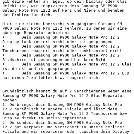
gib deine Fehler an. Egal, ob dein Display oder Glas 
defekt ist, wir inspizieren dein Samsung SM P900 
Galaxy Note Pro 12.2 auf Herz und Niere und beheben 
das Problem für dich.

Hier eine kleine Übersicht von gängigen Samsung SM 
P900 Galaxy Note Pro 12.2 Fehlern, zu denen wir eine 
günstige Reparatur anbieten:

•	Dein Samsung SM P900 Galaxy Note Pro 12.2 
Display funktioniert nicht oder ist gesprungen

•	Dein Samsung SM P900 Galaxy Note Pro 12.2 
Touchscreen reagiert nicht oder funktioniert nicht

•	Dein Samsung SM P900 Galaxy Note Pro 12.2 
Bildschirm ist gesprungen und hat kein Bild

•	Dein Samsung SM P900 Galaxy Note Pro 12.2 Glas 
ist defekt und ist gesprungen

•	Dein Samsung SM P900 Galaxy Note Pro 12.2 LCD 
hat einen Pixelfehler bzw. reagiert nicht

Grundsätzlich kannst du auf 2 verschiedenen Wegen eine 
Samsung SM P900 Galaxy Note Pro 12.2 Glas Reparatur 
buchen:

1) Du bringst dein Samsung SM P900 Galaxy Note Pro 
12.2 persönlich in unsere Filiale und lässt dein 
Samsung SM P900 Galaxy Note Pro 12.2 Touchscreen bzw. 
Display direkt in Berlin reparieren

2) Du sendest dein Samsung SM P900 Galaxy Note Pro 
12.2 gut verpackt und versichert in unsere berliner 
Filiale und wir reparieren oder tauschen dein Display
