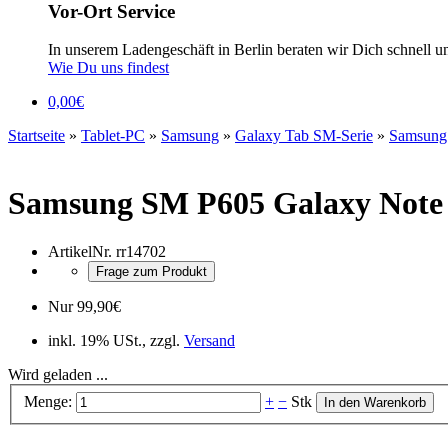
Vor-Ort Service
In unserem Ladengeschäft in Berlin beraten wir Dich schnell u
Wie Du uns findest
0,00
€
Startseite
»
Tablet-PC
»
Samsung
»
Galaxy Tab SM-Serie
»
Samsung
Samsung SM P605 Galaxy Note 
ArtikelNr.
rr14702
Frage zum Produkt
Nur
99,90
€
inkl. 19% USt., zzgl.
Versand
Wird geladen ...
Menge:
+
−
Stk
In den Warenkorb