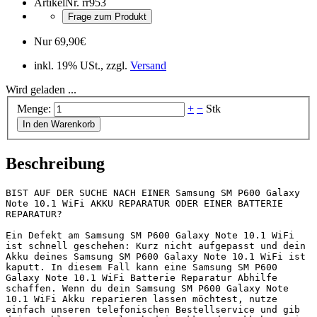
ArtikelNr.
rr953
Frage zum Produkt
Nur
69,90
€
inkl. 19% USt., zzgl.
Versand
Wird geladen ...
Menge:
+
−
Stk
In den Warenkorb
Beschreibung
BIST AUF DER SUCHE NACH EINER Samsung SM P600 Galaxy 
Note 10.1 WiFi AKKU REPARATUR ODER EINER BATTERIE 
REPARATUR?

Ein Defekt am Samsung SM P600 Galaxy Note 10.1 WiFi 
ist schnell geschehen: Kurz nicht aufgepasst und dein 
Akku deines Samsung SM P600 Galaxy Note 10.1 WiFi ist 
kaputt. In diesem Fall kann eine Samsung SM P600 
Galaxy Note 10.1 WiFi Batterie Reparatur Abhilfe 
schaffen. Wenn du dein Samsung SM P600 Galaxy Note 
10.1 WiFi Akku reparieren lassen möchtest, nutze 
einfach unseren telefonischen Bestellservice und gib 