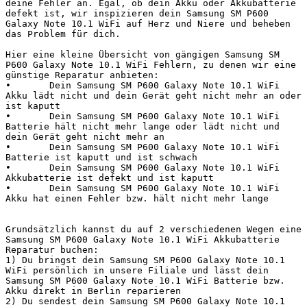
deine Fehler an. Egal, ob dein Akku oder Akkubatterie 
defekt ist, wir inspizieren dein Samsung SM P600 
Galaxy Note 10.1 WiFi auf Herz und Niere und beheben 
das Problem für dich.

Hier eine kleine Übersicht von gängigen Samsung SM 
P600 Galaxy Note 10.1 WiFi Fehlern, zu denen wir eine 
günstige Reparatur anbieten:

•	Dein Samsung SM P600 Galaxy Note 10.1 WiFi 
Akku lädt nicht und dein Gerät geht nicht mehr an oder 
ist kaputt

•	Dein Samsung SM P600 Galaxy Note 10.1 WiFi 
Batterie hält nicht mehr lange oder lädt nicht und 
dein Gerät geht nicht mehr an

•	Dein Samsung SM P600 Galaxy Note 10.1 WiFi 
Batterie ist kaputt und ist schwach

•	Dein Samsung SM P600 Galaxy Note 10.1 WiFi 
Akkubatterie ist defekt und ist kaputt

•	Dein Samsung SM P600 Galaxy Note 10.1 WiFi 
Akku hat einen Fehler bzw. hält nicht mehr lange

Grundsätzlich kannst du auf 2 verschiedenen Wegen eine 
Samsung SM P600 Galaxy Note 10.1 WiFi Akkubatterie 
Reparatur buchen:

1) Du bringst dein Samsung SM P600 Galaxy Note 10.1 
WiFi persönlich in unsere Filiale und lässt dein 
Samsung SM P600 Galaxy Note 10.1 WiFi Batterie bzw. 
Akku direkt in Berlin reparieren

2) Du sendest dein Samsung SM P600 Galaxy Note 10.1 