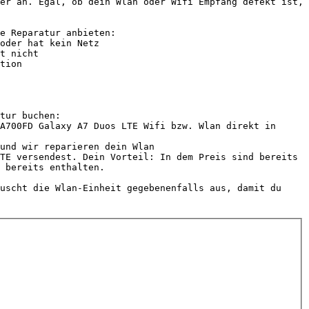
er an. Egal, ob dein Wlan oder Wifi Empfang defekt ist, 
e Reparatur anbieten:

tur buchen:

A700FD Galaxy A7 Duos LTE Wifi bzw. Wlan direkt in 
und wir reparieren dein Wlan

TE versendest. Dein Vorteil: In dem Preis sind bereits 
 bereits enthalten.

uscht die Wlan-Einheit gegebenenfalls aus, damit du 