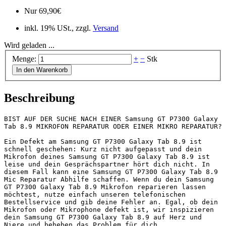
Nur
69,90
€
inkl. 19% USt., zzgl.
Versand
Wird geladen ...
Menge:
+
−
Stk
In den Warenkorb
Beschreibung
BIST AUF DER SUCHE NACH EINER Samsung GT P7300 Galaxy 
Tab 8.9 MIKROFON REPARATUR ODER EINER MIKRO REPARATUR?

Ein Defekt am Samsung GT P7300 Galaxy Tab 8.9 ist 
schnell geschehen: Kurz nicht aufgepasst und dein 
Mikrofon deines Samsung GT P7300 Galaxy Tab 8.9 ist 
leise und dein Gesprächspartner hört dich nicht. In 
diesem Fall kann eine Samsung GT P7300 Galaxy Tab 8.9 
Mic Reparatur Abhilfe schaffen. Wenn du dein Samsung 
GT P7300 Galaxy Tab 8.9 Mikrofon reparieren lassen 
möchtest, nutze einfach unseren telefonischen 
Bestellservice und gib deine Fehler an. Egal, ob dein 
Mikrofon oder Mikrophone defekt ist, wir inspizieren 
dein Samsung GT P7300 Galaxy Tab 8.9 auf Herz und 
Niere und beheben das Problem für dich.
