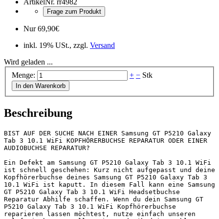
ArtikelNr.
rr4982
Frage zum Produkt
Nur
69,90
€
inkl. 19% USt., zzgl.
Versand
Wird geladen ...
Menge:
+
−
Stk
In den Warenkorb
Beschreibung
BIST AUF DER SUCHE NACH EINER Samsung GT P5210 Galaxy 
Tab 3 10.1 WiFi KOPFHÖRERBUCHSE REPARATUR ODER EINER 
AUDIOBUCHSE REPARATUR?

Ein Defekt am Samsung GT P5210 Galaxy Tab 3 10.1 WiFi 
ist schnell geschehen: Kurz nicht aufgepasst und deine 
Kopfhörerbuchse deines Samsung GT P5210 Galaxy Tab 3 
10.1 WiFi ist kaputt. In diesem Fall kann eine Samsung 
GT P5210 Galaxy Tab 3 10.1 WiFi Headsetbuchse 
Reparatur Abhilfe schaffen. Wenn du dein Samsung GT 
P5210 Galaxy Tab 3 10.1 WiFi Kopfhörerbuchse 
reparieren lassen möchtest, nutze einfach unseren 