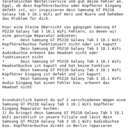
telefonischen Bestellservice und gib deine Fehler an. 
Egal, ob dein Kopfhörerbuchse oder Kopfhörer Eingang 
defekt ist, wir inspizieren dein Samsung GT P5210 
Galaxy Tab 3 10.1 WiFi auf Herz und Niere und beheben 
das Problem für dich.

Hier eine kleine Übersicht von gängigen Samsung GT 
P5210 Galaxy Tab 3 10.1 WiFi Fehlern, zu denen wir 
eine günstige Reparatur anbieten:

•	Dein Samsung GT P5210 Galaxy Tab 3 10.1 WiFi 
Kopfhörerbuchse funktioniert nicht oder ist kaputt

•	Dein Samsung GT P5210 Galaxy Tab 3 10.1 WiFi 
Audiobuchse erkennt das Headset nicht oder 
funktioniert nicht

•	Dein Samsung GT P5210 Galaxy Tab 3 10.1 WiFi 
Headsetbuchse ist kaputt und hat keine Funktion

•	Dein Samsung GT P5210 Galaxy Tab 3 10.1 WiFi 
Kopfhörer Eingang ist defekt und ist kaputt

•	Dein Samsung GT P5210 Galaxy Tab 3 10.1 WiFi 
Audio Eingang hat einen Fehler bzw. erkennt das 
Headset nicht

Grundsätzlich kannst du auf 2 verschiedenen Wegen eine 
Samsung GT P5210 Galaxy Tab 3 10.1 WiFi Kopfhörer 
Eingang Reparatur buchen:

1) Du bringst dein Samsung GT P5210 Galaxy Tab 3 10.1 
WiFi persönlich in unsere Filiale und lässt dein 
Samsung GT P5210 Galaxy Tab 3 10.1 WiFi Audiobuchse 
bzw. Kopfhörerbuchse direkt in Berlin reparieren
