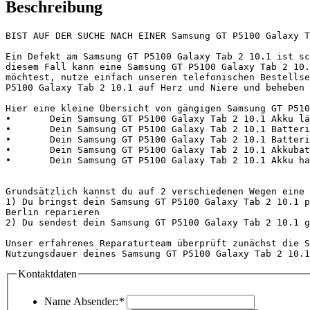
Beschreibung
BIST AUF DER SUCHE NACH EINER Samsung GT P5100 Galaxy T
Ein Defekt am Samsung GT P5100 Galaxy Tab 2 10.1 ist sc
diesem Fall kann eine Samsung GT P5100 Galaxy Tab 2 10.
möchtest, nutze einfach unseren telefonischen Bestellse
P5100 Galaxy Tab 2 10.1 auf Herz und Niere und beheben 
Hier eine kleine Übersicht von gängigen Samsung GT P510
•	Dein Samsung GT P5100 Galaxy Tab 2 10.1 Akku lädt nicht und dein Gerät geht nicht mehr an oder ist kaputt

•	Dein Samsung GT P5100 Galaxy Tab 2 10.1 Batterie hält nicht mehr lange oder lädt nicht und dein Gerät geht nicht mehr an

•	Dein Samsung GT P5100 Galaxy Tab 2 10.1 Batterie ist kaputt und ist schwach

•	Dein Samsung GT P5100 Galaxy Tab 2 10.1 Akkubatterie ist defekt und ist kaputt

•	Dein Samsung GT P5100 Galaxy Tab 2 10.1 Akku hat einen Fehler bzw. hält nicht mehr lange

Grundsätzlich kannst du auf 2 verschiedenen Wegen eine 
1) Du bringst dein Samsung GT P5100 Galaxy Tab 2 10.1 p
Berlin reparieren

2) Du sendest dein Samsung GT P5100 Galaxy Tab 2 10.1 g
Unser erfahrenes Reparaturteam überprüft zunächst die S
Nutzungsdauer deines Samsung GT P5100 Galaxy Tab 2 10.1
Kontaktdaten
Name Absender:
*