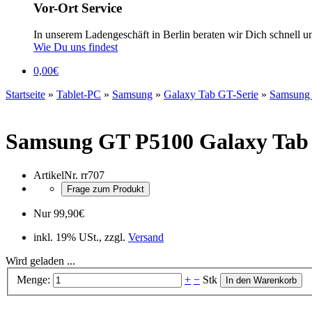
Vor-Ort Service
In unserem Ladengeschäft in Berlin beraten wir Dich schnell u
Wie Du uns findest
0,00
€
Startseite
»
Tablet-PC
»
Samsung
»
Galaxy Tab GT-Serie
»
Samsung 
Samsung GT P5100 Galaxy Tab 
ArtikelNr.
rr707
Frage zum Produkt
Nur
99,90
€
inkl. 19% USt., zzgl.
Versand
Wird geladen ...
Menge:
+
−
Stk
In den Warenkorb