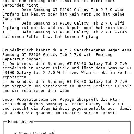
hat keinen Empfang oder funktioniert nicht oder 
verbindet nicht

•	Dein Samsung GT P3100 Galaxy Tab 2 7.0 Wlan 
Empfang ist kaputt oder hat kein Netz und hat keine 
Funktion

•	Dein Samsung GT P3100 Galaxy Tab 2 7.0 Wifi 
Empfang ist defekt und ist kaputt oder hat kein Netz

•	Dein Samsung GT P3100 Galaxy Tab 2 7.0 W-Lan 
hat einen Fehler bzw. hat keinen Empfang

Grundsätzlich kannst du auf 2 verschiedenen Wegen eine 
Samsung GT P3100 Galaxy Tab 2 7.0 Wifi Empfang 
Reparatur buchen:

1) Du bringst dein Samsung GT P3100 Galaxy Tab 2 7.0 
persönlich in unsere Filiale und lässt dein Samsung GT 
P3100 Galaxy Tab 2 7.0 Wifi bzw. Wlan direkt in Berlin 
reparieren

2) Du sendest dein Samsung GT P3100 Galaxy Tab 2 7.0 
gut verpackt und versichert in unsere Berliner Filiale 
und wir reparieren dein Wlan

Unser Reparaturteam von Repago überprüft die Wlan 
Verbindung deines Samsung GT P3100 Galaxy Tab 2 7.0 
und tauscht die Wlan-Einheit gegebenenfalls aus, damit 
du wieder wie 
Kontaktdaten
Name Absender:
*