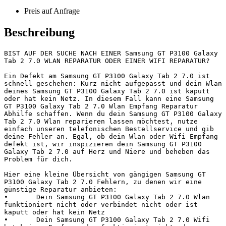
Preis auf Anfrage
Beschreibung
BIST AUF DER SUCHE NACH EINER Samsung GT P3100 Galaxy 
Tab 2 7.0 WLAN REPARATUR ODER EINER WIFI REPARATUR?

Ein Defekt am Samsung GT P3100 Galaxy Tab 2 7.0 ist 
schnell geschehen: Kurz nicht aufgepasst und dein Wlan 
deines Samsung GT P3100 Galaxy Tab 2 7.0 ist kaputt 
oder hat kein Netz. In diesem Fall kann eine Samsung 
GT P3100 Galaxy Tab 2 7.0 Wlan Empfang Reparatur 
Abhilfe schaffen. Wenn du dein Samsung GT P3100 Galaxy 
Tab 2 7.0 Wlan reparieren lassen möchtest, nutze 
einfach unseren telefonischen Bestellservice und gib 
deine Fehler an. Egal, ob dein Wlan oder Wifi Empfang 
defekt ist, wir inspizieren dein Samsung GT P3100 
Galaxy Tab 2 7.0 auf Herz und Niere und beheben das 
Problem für dich.

Hier eine kleine Übersicht von gängigen Samsung GT 
P3100 Galaxy Tab 2 7.0 Fehlern, zu denen wir eine 
günstige Reparatur anbieten:

•	Dein Samsung GT P3100 Galaxy Tab 2 7.0 Wlan 
funktioniert nicht oder verbindet nicht oder ist 
kaputt oder hat kein Netz

•	Dein Samsung GT P3100 Galaxy Tab 2 7.0 Wifi 