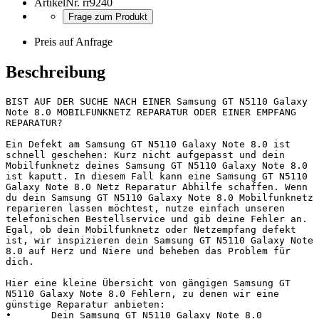
ArtikelNr.
rr9240
Frage zum Produkt
Preis auf Anfrage
Beschreibung
BIST AUF DER SUCHE NACH EINER Samsung GT N5110 Galaxy 
Note 8.0 MOBILFUNKNETZ REPARATUR ODER EINER EMPFANG 
REPARATUR?

Ein Defekt am Samsung GT N5110 Galaxy Note 8.0 ist 
schnell geschehen: Kurz nicht aufgepasst und dein 
Mobilfunknetz deines Samsung GT N5110 Galaxy Note 8.0 
ist kaputt. In diesem Fall kann eine Samsung GT N5110 
Galaxy Note 8.0 Netz Reparatur Abhilfe schaffen. Wenn 
du dein Samsung GT N5110 Galaxy Note 8.0 Mobilfunknetz 
reparieren lassen möchtest, nutze einfach unseren 
telefonischen Bestellservice und gib deine Fehler an. 
Egal, ob dein Mobilfunknetz oder Netzempfang defekt 
ist, wir inspizieren dein Samsung GT N5110 Galaxy Note 
8.0 auf Herz und Niere und beheben das Problem für 
dich.

Hier eine kleine Übersicht von gängigen Samsung GT 
N5110 Galaxy Note 8.0 Fehlern, zu denen wir eine 
günstige Reparatur anbieten:

•	Dein Samsung GT N5110 Galaxy Note 8.0 