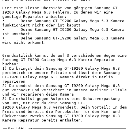
Hier eine kleine Übersicht von gängigen Samsung GT-
I9200 Galaxy Mega 6.3 Fehlern, zu denen wir eine 
günstige Reparatur anbieten:

•	Deine Samsung GT-I9200 Galaxy Mega 6.3 Kamera 
funktioniert nicht oder ist kaputt

•	Deine Samsung GT-I9200 Galaxy Mega 6.3 Kamera 
ist unscharf.

•	Deine Samsung GT-I9200 Galaxy Mega 6.3 Kamera 
wird nicht erkannt.

Grundsätzlich kannst du auf 3 verschiedenen Wegen eine 
Samsung GT-I9200 Galaxy Mega 6.3 Kamera Reparatur 
buchen:

1) Du bringst dein Samsung GT-I9200 Galaxy Mega 6.3 
persönlich in unsere Filiale und lässt dein Samsung 
GT-I9200 Galaxy Mega 6.3 Kamera direkt in Berlin 
reparieren

2) Du sendest dein Samsung GT-I9200 Galaxy Mega 6.3 
gut verpackt und versichert in unsere Berliner Filiale 
und wir reparieren deine Kamera

3) Du erhältst gegen Aufpreis eine Schutzverpackung 
von uns, mit der du dein Samsung GT-
I9200 Galaxy Mega 6.3 versendest. Dein Vorteil: In dem 
Preis sind bereits die Portokosten für den Hin- und 
Rückversand zwecks Samsung GT-I9200 Galaxy Mega 6.3 
Kamera Reparatur bereits enthalten.
Kontaktdaten