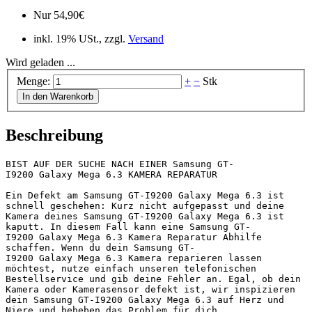
Nur
54,90
€
inkl. 19% USt., zzgl.
Versand
Wird geladen ...
Menge:
+
−
Stk
In den Warenkorb
Beschreibung
BIST AUF DER SUCHE NACH EINER Samsung GT-
I9200 Galaxy Mega 6.3 KAMERA REPARATUR 

Ein Defekt am Samsung GT-I9200 Galaxy Mega 6.3 ist 
schnell geschehen: Kurz nicht aufgepasst und deine 
Kamera deines Samsung GT-I9200 Galaxy Mega 6.3 ist 
kaputt. In diesem Fall kann eine Samsung GT-
I9200 Galaxy Mega 6.3 Kamera Reparatur Abhilfe 
schaffen. Wenn du dein Samsung GT-
I9200 Galaxy Mega 6.3 Kamera reparieren lassen 
möchtest, nutze einfach unseren telefonischen 
Bestellservice und gib deine Fehler an. Egal, ob dein 
Kamera oder Kamerasensor defekt ist, wir inspizieren 
dein Samsung GT-I9200 Galaxy Mega 6.3 auf Herz und 
Niere und beheben das Problem für dich.
