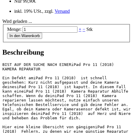
Nur
99,90
€
inkl. 19% USt., zzgl.
Versand
Wird geladen ...
Menge:
+
−
Stk
In den Warenkorb
Beschreibung
BIST AUF DER SUCHE NACH EINERiPad Pro 11 (2018)  
KAMERA REPARATUR 

Ein Defekt amiPad Pro 11 (2018)  ist schnell 
geschehen: Kurz nicht aufgepasst und deine Kamera 
deinesiPad Pro 11 (2018)  ist kaputt. In diesem Fall 
kann eineiPad Pro 11 (2018)  Kamera Reparatur Abhilfe 
schaffen. Wenn du deiniPad Pro 11 (2018)  Kamera 
reparieren lassen möchtest, nutze einfach unseren 
telefonischen Bestellservice und gib deine Fehler an. 
Egal, ob dein Kamera oder Kamerasensor defekt ist, wir 
inspizieren deiniPad Pro 11 (2018)  auf Herz und Niere 
und beheben das Problem für dich.

Hier eine kleine Übersicht von gängigeniPad Pro 11 
(2018)  Fehlern, zu denen wir eine günstige Reparatur 