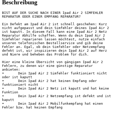
Beschreibung
BIST AUF DER SUCHE NACH EINER Ipad Air 2 SIMFEHLER 
REPARATUR ODER EINER EMPFANG REPARATUR?

Ein Defekt am Ipad Air 2 ist schnell geschehen: Kurz 
nicht aufgepasst und dein Simfehler deines Ipad Air 2 
ist kaputt. In diesem Fall kann eine Ipad Air 2 Netz 
Reparatur Abhilfe schaffen. Wenn du dein Ipad Air 2 
Simfehler reparieren lassen möchtest, nutze einfach 
unseren telefonischen Bestellservice und gib deine 
Fehler an. Egal, ob dein Simfehler oder Netzempfang 
defekt ist, wir inspizieren dein Ipad Air 2 auf Herz 
und Niere und beheben das Problem für dich.

Hier eine kleine Übersicht von gängigen Ipad Air 2 
Fehlern, zu denen wir eine günstige Reparatur 
anbieten:

•	Dein Ipad Air 2 Simfehler funktioniert nicht 
oder ist kaputt

•	Dein Ipad Air 2 hat keinen Empfang oder 
funktioniert nicht

•	Dein Ipad Air 2 Netz ist kaputt und hat keine 
Funktion

•	Dein Ipad Air 2 Netzempfang ist defekt und ist 
kaputt

•	Dein Ipad Air 2 Mobilfunkempfang hat einen 
Fehler bzw. hat keinen Empfang
