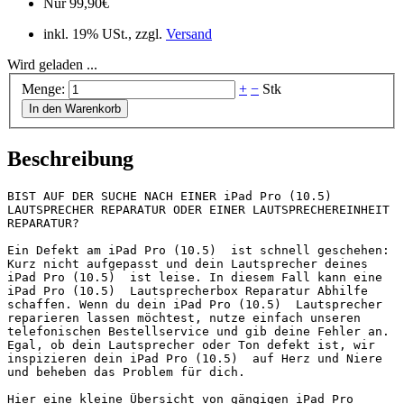
Nur
99,90
€
inkl. 19% USt., zzgl.
Versand
Wird geladen ...
Menge:
+
−
Stk
In den Warenkorb
Beschreibung
BIST AUF DER SUCHE NACH EINER iPad Pro (10.5)  
LAUTSPRECHER REPARATUR ODER EINER LAUTSPRECHEREINHEIT 
REPARATUR?

Ein Defekt am iPad Pro (10.5)  ist schnell geschehen: 
Kurz nicht aufgepasst und dein Lautsprecher deines 
iPad Pro (10.5)  ist leise. In diesem Fall kann eine 
iPad Pro (10.5)  Lautsprecherbox Reparatur Abhilfe 
schaffen. Wenn du dein iPad Pro (10.5)  Lautsprecher 
reparieren lassen möchtest, nutze einfach unseren 
telefonischen Bestellservice und gib deine Fehler an. 
Egal, ob dein Lautsprecher oder Ton defekt ist, wir 
inspizieren dein iPad Pro (10.5)  auf Herz und Niere 
und beheben das Problem für dich.

Hier eine kleine Übersicht von gängigen iPad Pro 