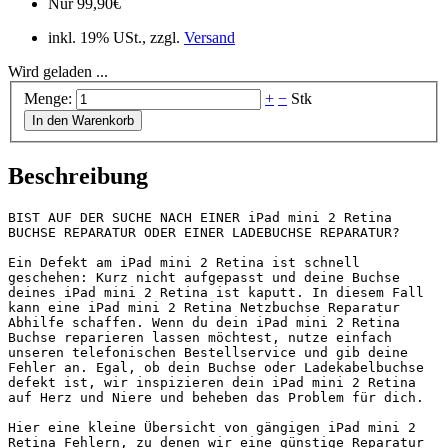
Nur
99,90
€
inkl. 19% USt., zzgl.
Versand
Wird geladen ...
Menge:
+
−
Stk
In den Warenkorb
Beschreibung
BIST AUF DER SUCHE NACH EINER iPad mini 2 Retina 
BUCHSE REPARATUR ODER EINER LADEBUCHSE REPARATUR?

Ein Defekt am iPad mini 2 Retina ist schnell 
geschehen: Kurz nicht aufgepasst und deine Buchse 
deines iPad mini 2 Retina ist kaputt. In diesem Fall 
kann eine iPad mini 2 Retina Netzbuchse Reparatur 
Abhilfe schaffen. Wenn du dein iPad mini 2 Retina 
Buchse reparieren lassen möchtest, nutze einfach 
unseren telefonischen Bestellservice und gib deine 
Fehler an. Egal, ob dein Buchse oder Ladekabelbuchse 
defekt ist, wir inspizieren dein iPad mini 2 Retina 
auf Herz und Niere und beheben das Problem für dich.

Hier eine kleine Übersicht von gängigen iPad mini 2 
Retina Fehlern, zu denen wir eine günstige Reparatur 