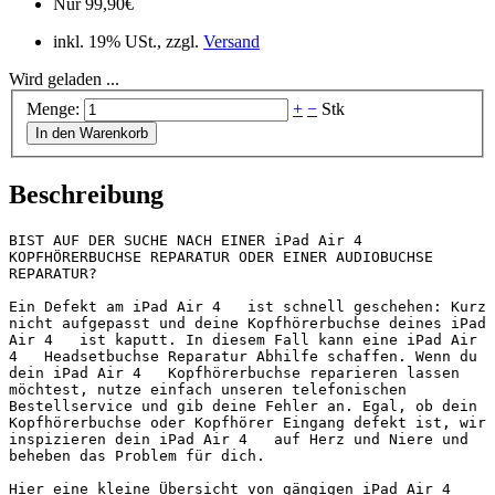
Nur
99,90
€
inkl. 19% USt., zzgl.
Versand
Wird geladen ...
Menge:
+
−
Stk
In den Warenkorb
Beschreibung
BIST AUF DER SUCHE NACH EINER iPad Air 4   
KOPFHÖRERBUCHSE REPARATUR ODER EINER AUDIOBUCHSE 
REPARATUR?

Ein Defekt am iPad Air 4   ist schnell geschehen: Kurz 
nicht aufgepasst und deine Kopfhörerbuchse deines iPad 
Air 4   ist kaputt. In diesem Fall kann eine iPad Air 
4   Headsetbuchse Reparatur Abhilfe schaffen. Wenn du 
dein iPad Air 4   Kopfhörerbuchse reparieren lassen 
möchtest, nutze einfach unseren telefonischen 
Bestellservice und gib deine Fehler an. Egal, ob dein 
Kopfhörerbuchse oder Kopfhörer Eingang defekt ist, wir 
inspizieren dein iPad Air 4   auf Herz und Niere und 
beheben das Problem für dich.

Hier eine kleine Übersicht von gängigen iPad Air 4   