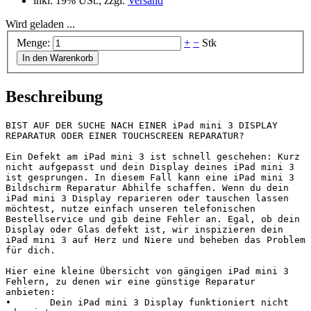
inkl. 19% USt., zzgl.
Versand
Wird geladen ...
Menge:
+
−
Stk
In den Warenkorb
Beschreibung
BIST AUF DER SUCHE NACH EINER iPad mini 3 DISPLAY 
REPARATUR ODER EINER TOUCHSCREEN REPARATUR?

Ein Defekt am iPad mini 3 ist schnell geschehen: Kurz 
nicht aufgepasst und dein Display deines iPad mini 3 
ist gesprungen. In diesem Fall kann eine iPad mini 3 
Bildschirm Reparatur Abhilfe schaffen. Wenn du dein 
iPad mini 3 Display reparieren oder tauschen lassen 
möchtest, nutze einfach unseren telefonischen 
Bestellservice und gib deine Fehler an. Egal, ob dein 
Display oder Glas defekt ist, wir inspizieren dein 
iPad mini 3 auf Herz und Niere und beheben das Problem 
für dich.

Hier eine kleine Übersicht von gängigen iPad mini 3 
Fehlern, zu denen wir eine günstige Reparatur 
anbieten:

•	Dein iPad mini 3 Display funktioniert nicht 