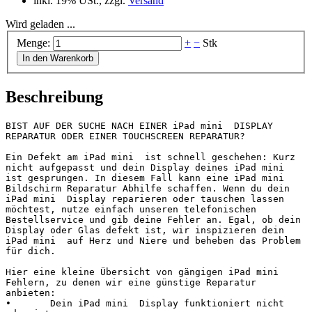
inkl. 19% USt., zzgl.
Versand
Wird geladen ...
Menge:
+
−
Stk
In den Warenkorb
Beschreibung
BIST AUF DER SUCHE NACH EINER iPad mini  DISPLAY 
REPARATUR ODER EINER TOUCHSCREEN REPARATUR?

Ein Defekt am iPad mini  ist schnell geschehen: Kurz 
nicht aufgepasst und dein Display deines iPad mini  
ist gesprungen. In diesem Fall kann eine iPad mini  
Bildschirm Reparatur Abhilfe schaffen. Wenn du dein 
iPad mini  Display reparieren oder tauschen lassen 
möchtest, nutze einfach unseren telefonischen 
Bestellservice und gib deine Fehler an. Egal, ob dein 
Display oder Glas defekt ist, wir inspizieren dein 
iPad mini  auf Herz und Niere und beheben das Problem 
für dich.

Hier eine kleine Übersicht von gängigen iPad mini  
Fehlern, zu denen wir eine günstige Reparatur 
anbieten:

•	Dein iPad mini  Display funktioniert nicht 