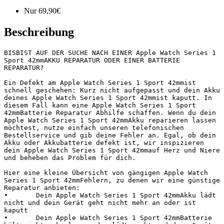
Nur
69,90
€
Beschreibung
BISBIST AUF DER SUCHE NACH EINER Apple Watch Series 1 
Sport 42mmAKKU REPARATUR ODER EINER BATTERIE 
REPARATUR?

Ein Defekt am Apple Watch Series 1 Sport 42mmist 
schnell geschehen: Kurz nicht aufgepasst und dein Akku 
deines Apple Watch Series 1 Sport 42mmist kaputt. In 
diesem Fall kann eine Apple Watch Series 1 Sport 
42mmBatterie Reparatur Abhilfe schaffen. Wenn du dein 
Apple Watch Series 1 Sport 42mmAkku reparieren lassen 
möchtest, nutze einfach unseren telefonischen 
Bestellservice und gib deine Fehler an. Egal, ob dein 
Akku oder Akkubatterie defekt ist, wir inspizieren 
dein Apple Watch Series 1 Sport 42mmauf Herz und Niere 
und beheben das Problem für dich.

Hier eine kleine Übersicht von gängigen Apple Watch 
Series 1 Sport 42mmFehlern, zu denen wir eine günstige 
Reparatur anbieten:

•	Dein Apple Watch Series 1 Sport 42mmAkku lädt 
nicht und dein Gerät geht nicht mehr an oder ist 
kaputt

•	Dein Apple Watch Series 1 Sport 42mmBatterie 