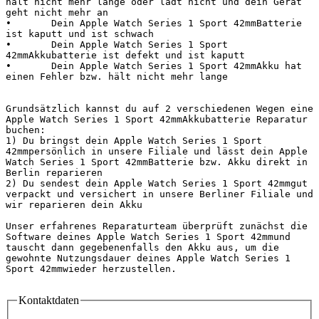
hält nicht mehr lange oder lädt nicht und dein Gerät 
geht nicht mehr an

•	Dein Apple Watch Series 1 Sport 42mmBatterie 
ist kaputt und ist schwach

•	Dein Apple Watch Series 1 Sport 
42mmAkkubatterie ist defekt und ist kaputt

•	Dein Apple Watch Series 1 Sport 42mmAkku hat 
einen Fehler bzw. hält nicht mehr lange

Grundsätzlich kannst du auf 2 verschiedenen Wegen eine 
Apple Watch Series 1 Sport 42mmAkkubatterie Reparatur 
buchen:

1) Du bringst dein Apple Watch Series 1 Sport 
42mmpersönlich in unsere Filiale und lässt dein Apple 
Watch Series 1 Sport 42mmBatterie bzw. Akku direkt in 
Berlin reparieren

2) Du sendest dein Apple Watch Series 1 Sport 42mmgut 
verpackt und versichert in unsere Berliner Filiale und 
wir reparieren dein Akku

Unser erfahrenes Reparaturteam überprüft zunächst die 
Software deines Apple Watch Series 1 Sport 42mmund 
tauscht dann gegebenenfalls den Akku aus, um die 
gewohnte Nutzungsdauer deines Apple Watch Series 1 
Sport 42mmwieder herzustellen.

Kontaktdaten