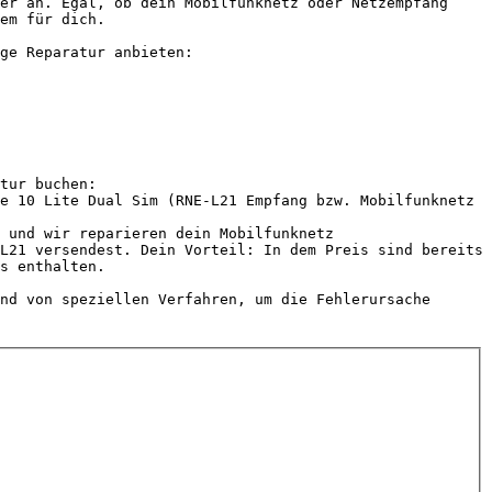
er an. Egal, ob dein Mobilfunknetz oder Netzempfang 
em für dich.

ge Reparatur anbieten:

tur buchen:

e 10 Lite Dual Sim (RNE-L21 Empfang bzw. Mobilfunknetz 
 und wir reparieren dein Mobilfunknetz

L21 versendest. Dein Vorteil: In dem Preis sind bereits 
s enthalten.

nd von speziellen Verfahren, um die Fehlerursache 