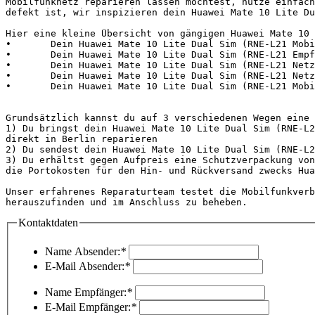
Mobilfunknetz reparieren lassen möchtest, nutze einfach
defekt ist, wir inspizieren dein Huawei Mate 10 Lite Du
Hier eine kleine Übersicht von gängigen Huawei Mate 10 
•	Dein Huawei Mate 10 Lite Dual Sim (RNE-L21 Mobilfunknetz funktioniert nicht oder ist kaputt

•	Dein Huawei Mate 10 Lite Dual Sim (RNE-L21 Empfang hat keinen Empfang oder funktioniert nicht

•	Dein Huawei Mate 10 Lite Dual Sim (RNE-L21 Netz ist kaputt und hat keine Funktion

•	Dein Huawei Mate 10 Lite Dual Sim (RNE-L21 Netzempfang ist defekt und ist kaputt

•	Dein Huawei Mate 10 Lite Dual Sim (RNE-L21 Mobilfunkempfang hat einen Fehler bzw. hat keinen Empfang

Grundsätzlich kannst du auf 3 verschiedenen Wegen eine 
1) Du bringst dein Huawei Mate 10 Lite Dual Sim (RNE-L2
direkt in Berlin reparieren

2) Du sendest dein Huawei Mate 10 Lite Dual Sim (RNE-L2
3) Du erhältst gegen Aufpreis eine Schutzverpackung von
die Portokosten für den Hin- und Rückversand zwecks Hua
Unser erfahrenes Reparaturteam testet die Mobilfunkverb
herauszufinden und im Anschluss zu beheben.            
Kontaktdaten
Name Absender:
*
E-Mail Absender:
*
Name Empfänger:
*
E-Mail Empfänger:
*