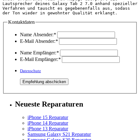
Lautsprecher deines Galaxy Tab 2 7.0 anhand spezieller 
Verfahren und tauscht es gegebenenfalls aus, sodass 
der Ton wieder in 
Kontaktdaten
Name Absender:
*
E-Mail Absender:
*
Name Empfänger:
*
E-Mail Empfänger:
*
Datenschutz
Neueste Reparaturen
iPhone 15 Reparatur
iPhone 14 Reparatur
iPhone 13 Reparatur
Samsung Galaxy S21 Reparatur
Samsung Galaxy S20 Reparatur