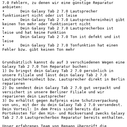
7.0 Fehlern, zu denen wir eine günstige Reparatur 
anbieten:

•	Dein Galaxy Tab 2 7.0 Lautsprecher 
funktioniert nicht oder ist leise

•	Dein Galaxy Tab 2 7.0 Lautsprechereinheit gibt 
keinen Ton mehr oder funktioniert nicht

•	Dein Galaxy Tab 2 7.0 Lautsprecherbox ist 
leise und hat keine Funktion

•	Dein Galaxy Tab 2 7.0 Ton ist defekt und ist 
leise

•	Dein Galaxy Tab 2 7.0 Tonfunktion hat einen 
Fehler bzw. gibt keinen Ton mehr

Grundsätzlich kannst du auf 3 verschiedenen Wegen eine 
Galaxy Tab 2 7.0 Ton Reparatur buchen:

1) Du bringst dein Galaxy Tab 2 7.0 persönlich in 
unsere Filiale und lässt dein Galaxy Tab 2 7.0 
Lautsprechereinheit bzw. Lautsprecher direkt in Berlin 
reparieren

2) Du sendest dein Galaxy Tab 2 7.0 gut verpackt und 
versichert in unsere Berliner Filiale und wir 
reparieren dein Lautsprecher

3) Du erhältst gegen Aufpreis eine Schutzverpackung 
von uns, mit der du dein Galaxy Tab 2 7.0 versendest. 
Dein Vorteil: In dem Preis sind bereits die 
Portokosten für den Hin- und Rückversand zwecks Galaxy 
Tab 2 7.0 Lautsprecherbox Reparatur bereits enthalten.

Unser erfahrenes Team von Repago überprüft die 