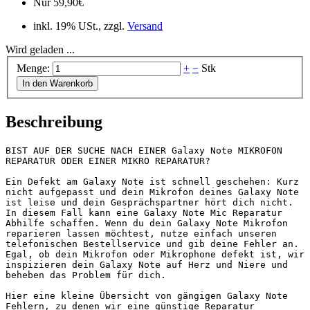
Nur
59,90
€
inkl. 19% USt., zzgl.
Versand
Wird geladen ...
Menge:
+
−
Stk
In den Warenkorb
Beschreibung
BIST AUF DER SUCHE NACH EINER Galaxy Note MIKROFON 
REPARATUR ODER EINER MIKRO REPARATUR?

Ein Defekt am Galaxy Note ist schnell geschehen: Kurz 
nicht aufgepasst und dein Mikrofon deines Galaxy Note 
ist leise und dein Gesprächspartner hört dich nicht. 
In diesem Fall kann eine Galaxy Note Mic Reparatur 
Abhilfe schaffen. Wenn du dein Galaxy Note Mikrofon 
reparieren lassen möchtest, nutze einfach unseren 
telefonischen Bestellservice und gib deine Fehler an. 
Egal, ob dein Mikrofon oder Mikrophone defekt ist, wir 
inspizieren dein Galaxy Note auf Herz und Niere und 
beheben das Problem für dich.

Hier eine kleine Übersicht von gängigen Galaxy Note 
Fehlern, zu denen wir eine günstige Reparatur 