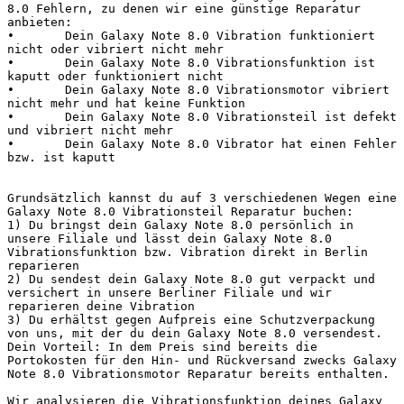
8.0 Fehlern, zu denen wir eine günstige Reparatur 
anbieten:

•	Dein Galaxy Note 8.0 Vibration funktioniert 
nicht oder vibriert nicht mehr

•	Dein Galaxy Note 8.0 Vibrationsfunktion ist 
kaputt oder funktioniert nicht

•	Dein Galaxy Note 8.0 Vibrationsmotor vibriert 
nicht mehr und hat keine Funktion

•	Dein Galaxy Note 8.0 Vibrationsteil ist defekt 
und vibriert nicht mehr

•	Dein Galaxy Note 8.0 Vibrator hat einen Fehler 
bzw. ist kaputt

Grundsätzlich kannst du auf 3 verschiedenen Wegen eine 
Galaxy Note 8.0 Vibrationsteil Reparatur buchen:

1) Du bringst dein Galaxy Note 8.0 persönlich in 
unsere Filiale und lässt dein Galaxy Note 8.0 
Vibrationsfunktion bzw. Vibration direkt in Berlin 
reparieren

2) Du sendest dein Galaxy Note 8.0 gut verpackt und 
versichert in unsere Berliner Filiale und wir 
reparieren deine Vibration

3) Du erhältst gegen Aufpreis eine Schutzverpackung 
von uns, mit der du dein Galaxy Note 8.0 versendest. 
Dein Vorteil: In dem Preis sind bereits die 
Portokosten für den Hin- und Rückversand zwecks Galaxy 
Note 8.0 Vibrationsmotor Reparatur bereits enthalten.

Wir analysieren die Vibrationsfunktion deines Galaxy 