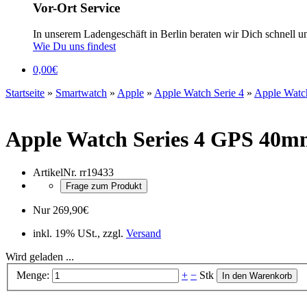
Vor-Ort Service
In unserem Ladengeschäft in Berlin beraten wir Dich schnell u
Wie Du uns findest
0,00
€
Startseite
»
Smartwatch
»
Apple
»
Apple Watch Serie 4
»
Apple Watc
Apple Watch Series 4 GPS 40m
ArtikelNr.
rr19433
Frage zum Produkt
Nur
269,90
€
inkl. 19% USt., zzgl.
Versand
Wird geladen ...
Menge:
+
−
Stk
In den Warenkorb