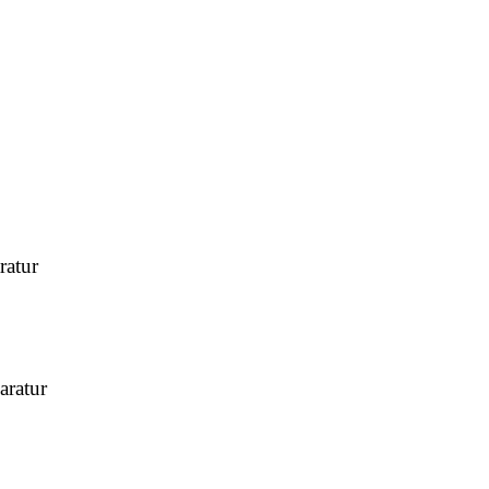
atur
ratur